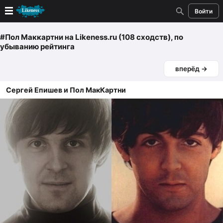
Войти
Новые
#Пол Маккартни
на Likeness.ru (108 сходств)
, по
убыванию рейтинга
Лучшие
вперёд →
Голосование
Сергей Епишев и Пол МакКартни
Кандидаты
Случайное сходство 👍
Создать сходство
Для публикации необходима авторизация
Поиск