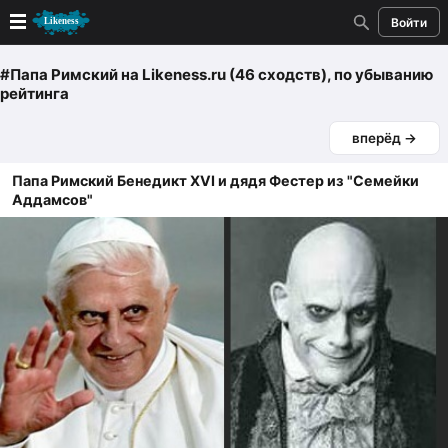
Войти
Новые
#Папа Римский
на Likeness.ru (46 сходств)
, по убыванию
рейтинга
Лучшие
вперёд →
Голосование
Папа Римский Бенедикт XVI и дядя Фестер из "Семейки
Аддамсов"
Кандидаты
Случайное сходство 👍
Создать сходство
Для публикации необходима авторизация
Поиск