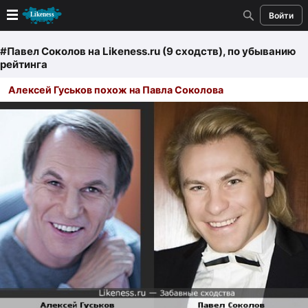
Войти
Новые
#Павел Соколов
на Likeness.ru (9 сходств)
, по убыванию
рейтинга
Лучшие
Алексей Гуськов похож на Павла Соколова
Голосование
Кандидаты
Случайное сходство 👍
Создать сходство
Для публикации необходима авторизация
Поиск