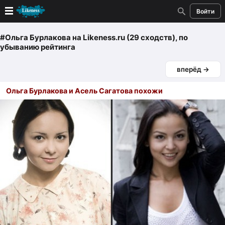
Войти
Новые
#Ольга Бурлакова
на Likeness.ru (29 сходств)
, по
убыванию рейтинга
Лучшие
вперёд →
Голосование
Ольга Бурлакова и Асель Сагатова похожи
Кандидаты
Случайное сходство 👍
Создать сходство
Для публикации необходима авторизация
Поиск