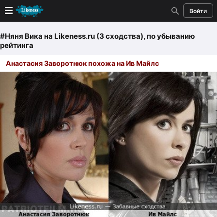
Войти
Новые
#Няня Вика
на Likeness.ru (3 сходства)
, по убыванию
рейтинга
Лучшие
Анастасия Заворотнюк похожа на Ив Майлс
Голосование
Кандидаты
Случайное сходство 👍
Создать сходство
Для публикации необходима авторизация
Поиск