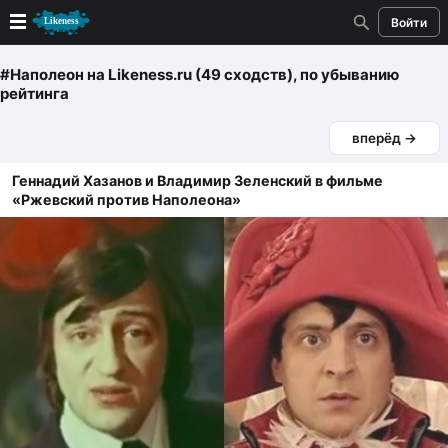
Войти
Новые
#Наполеон
на Likeness.ru (49 сходств)
, по убыванию
рейтинга
Лучшие
вперёд →
Голосование
Геннадий Хазанов и Владимир Зеленский в фильме
«Ржевский против Наполеона»
Кандидаты
Случайное сходство 👍
Создать сходство
Для публикации необходима авторизация
Поиск