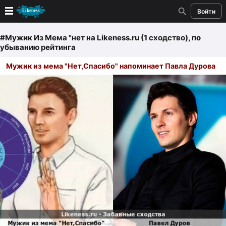
Войти
Новые
#Мужик Из Мема "нет
на Likeness.ru (1 сходство)
, по
убыванию рейтинга
Лучшие
Мужик из мема "Нет,Спасибо" напоминает Павла Дурова
Голосование
Кандидаты
Случайное сходство 👍
Создать сходство
Для публикации необходима авторизация
Поиск