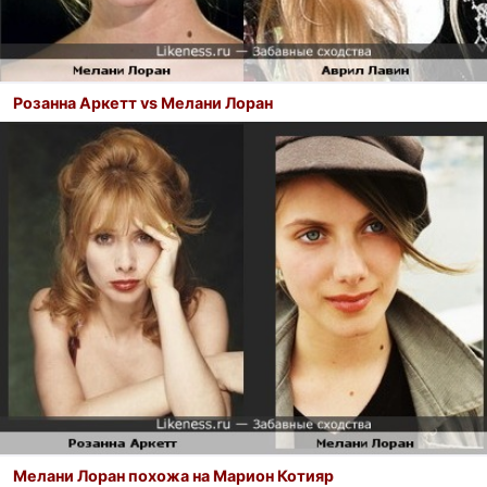
Розанна Аркетт vs Мелани Лоран
Мелани Лоран похожа на Марион Котияр