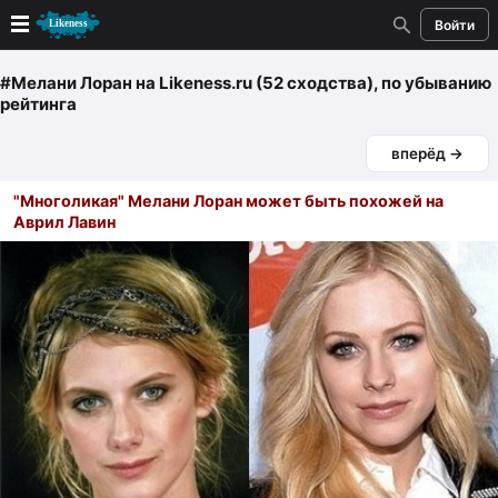
Войти
Новые
#Мелани Лоран
на Likeness.ru (52 сходства)
, по убыванию
рейтинга
Лучшие
вперёд →
Голосование
"Многоликая" Мелани Лоран может быть похожей на
Аврил Лавин
Кандидаты
Случайное сходство 👍
Создать сходство
Для публикации необходима авторизация
Поиск