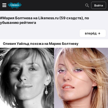
Войти
Новые
#Мария Болтнева
на Likeness.ru (59 сходств)
, по
убыванию рейтинга
Лучшие
вперёд →
Голосование
Оливия Уайльд похожа на Марию Болтневу
Кандидаты
Случайное сходство 👍
Создать сходство
Для публикации необходима авторизация
Поиск