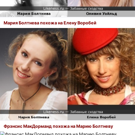
Мария Болтнева похожа на Елену Воробей
Фрэнсис МакДорманд похожа на Марию Болтневу