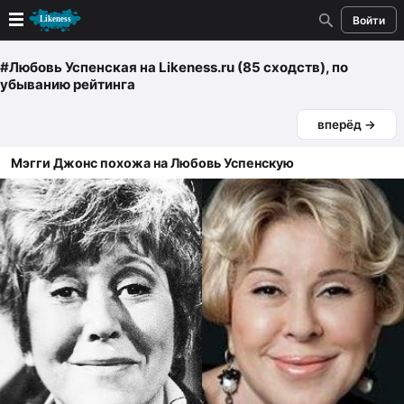
Войти
Новые
#Любовь Успенская
на Likeness.ru (85 сходств)
, по
убыванию рейтинга
Лучшие
вперёд →
Голосование
Мэгги Джонс похожа на Любовь Успенскую
Кандидаты
Случайное сходство 👍
Создать сходство
Для публикации необходима авторизация
Поиск