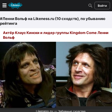
Войти
Новые
#Ленни Вольф
на Likeness.ru (10 сходств)
, по убыванию
рейтинга
Лучшие
Актёр Клаус Кински и лидер группы Kingdom Come Ленни
Вольф
Голосование
Кандидаты
Случайное сходство 👍
Создать сходство
Для публикации необходима авторизация
Поиск