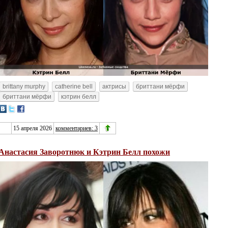
brittany murphy
catherine bell
актрисы
бриттани мëрфи
бриттани мёрфи
кэтрин белл
15 апреля 2026
комментариев: 3
Анастасия Заворотнюк и Кэтрин Белл похожи