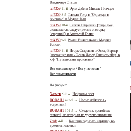
Владимира Этуша
11-й
raf4359
Эрик Дэйн и Микеле Плачидо
8-й
raf4359
Тьюзди Уэлд в "Однажды в
Америке" и Мэдлин Кан
10-й
raf4359
Сергей Габриэлян (тепрь уже,
оказывается, следует делать оговорку -
"старший") и Анатолий Голик
9-й
raf4359
Роман Вильгельми и Мартин
Болсам
11-й
raf4359
Игорь Старыгин и Оскар Вернер
(настоящее имя - Оскар Йозеф Бшлиссмайер) в
х/ф "Путешествие проклятых"
Все комментарии
Все участники
/
/
Все знаменитости
На форуме:
5-й
Narwen
→
Нейронка поёт
425-й
BOBAH1
→
Новые лайкнесы -
встречаем!
101-й
BOBAH1
→
Сходства, достойные
главной, но которым не уделено внимания
4-й
Zaide
→
Как прикладывать картинку во
времена поломки