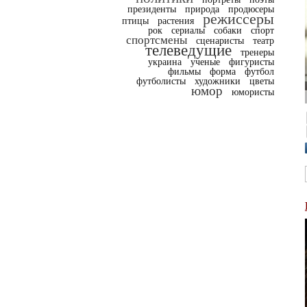
президенты
природа
продюсеры
режиссеры
птицы
растения
рок
сериалы
собаки
спорт
спортсмены
сценаристы
театр
телеведущие
тренеры
украина
ученые
фигуристы
фильмы
форма
футбол
футболисты
художники
цветы
юмор
юмористы