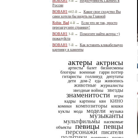
5-й
BOBAH1
→
Недоступность Likeness в
России
602-й
BOBAH1
→
Какое свое сходство Вы
сами хотели бы видеть на Главной
4-й
Robin_Bad
→
Если что не так, просто
перезагрузите страницу!
3-й
BOBAH1
→
Помогите найти актера =)
пожалуйста
7-й
BOBAH1
→
Как вставить кликабельную
картинку в каменты
актеры
актрисы
артисты
балет
бизнесмены
блогеры
военные
гарри поттер
гитаристы
голливуд
депутаты
дети
дом-2
еда
живопись
животные
журналисты
звезды
звездные войны
знаменитости
игры
кино
кадры
картины
квн
композиторы
комики
кошки
модели
куклы
мода
музыка
музыканты
мультфильмы
насекомые
певицы
певцы
объекты
персонажи
писатели
политики
портреты
поэты