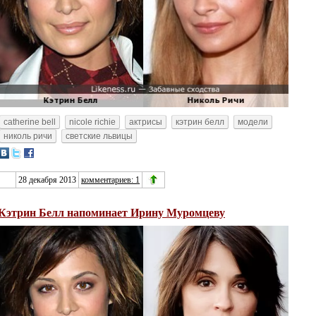
catherine bell
nicole richie
актрисы
кэтрин белл
модели
николь ричи
светские львицы
28 декабря 2013
комментариев: 1
Кэтрин Белл напоминает Ирину Муромцеву