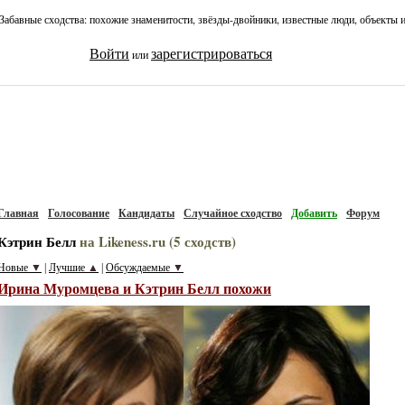
Забавные сходства: похожие знаменитости, звёзды-двойники, известные люди, объекты 
Войти
зарегистрироваться
или
Главная
Голосование
Кандидаты
Случайное сходство
Добавить
Форум
Кэтрин Белл
на Likeness.ru (5 сходств)
Новые
▼
Лучшие
▲
Обсуждаемые
▼
|
|
Ирина Муромцева и Кэтрин Белл похожи