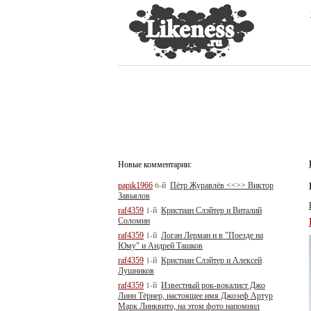
Новые комментарии:
6-й
papik1966
Пётр Журавлёв <<>> Виктор
Завьялов
1-й
raf4359
Кристиан Слэйтер и Виталий
Соломин
1-й
raf4359
Логан Лерман и в "Поезде на
Юму" и Андрей Ташков
1-й
raf4359
Кристиан Слэйтер и Алексей
Лушников
1-й
raf4359
Известный рок-вокалист Джо
Линн Тёрнер, настоящее имя Джозеф Артур
Марк Линквито, на этом фото напомнил