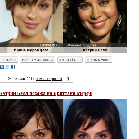
актрисы
ирина муромцева
кэтрин белл
телеведущие
24 февраля 2014
комментариев: 0
Кэтрин Белл похожа на Бриттани Мëрфи