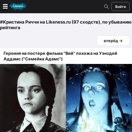
Войти
Новые
#Кристина Риччи
на Likeness.ru (97 сходств)
, по убыванию
рейтинга
Лучшие
вперёд →
Голосование
Героиня на постере фильма "Вий" похожа на Уэнздей
Аддамс ("Семейка Адамс")
Кандидаты
Случайное сходство 👍
Создать сходство
Для публикации необходима авторизация
Поиск