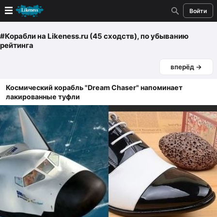
Войти
Новые
#Корабли
на Likeness.ru (45 сходств)
, по убыванию
рейтинга
Лучшие
вперёд →
Голосование
Космический корабль "Dream Chaser" напоминает
лакированные туфли
Кандидаты
Случайное сходство 👍
Создать сходство
Для публикации необходима авторизация
Поиск