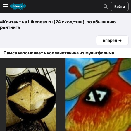
Войти
Новые
#Контакт
на Likeness.ru (24 сходства)
, по убыванию
рейтинга
Лучшие
вперёд →
Голосование
Самса напоминает инопланетянина из мультфильма
Кандидаты
Случайное сходство 👍
Создать сходство
Для публикации необходима авторизация
Поиск