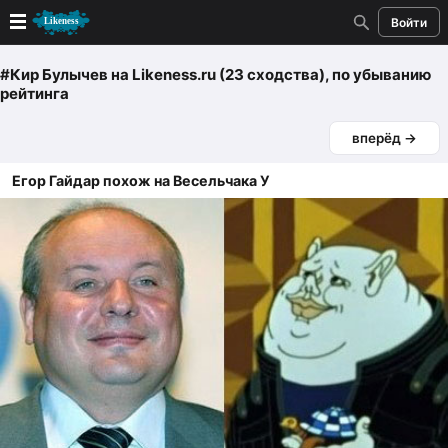
Войти
Новые
#Кир Булычев
на Likeness.ru (23 сходства)
, по убыванию
рейтинга
Лучшие
вперёд →
Голосование
Егор Гайдар похож на Весельчака У
Кандидаты
Случайное сходство 👍
Создать сходство
Для публикации необходима авторизация
Поиск