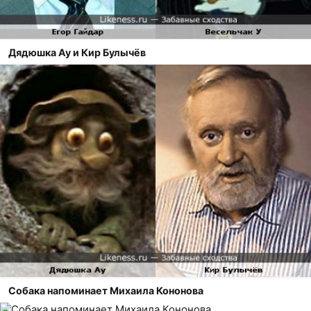
Дядюшка Ау и Кир Булычёв
Собака напоминает Михаила Кононова