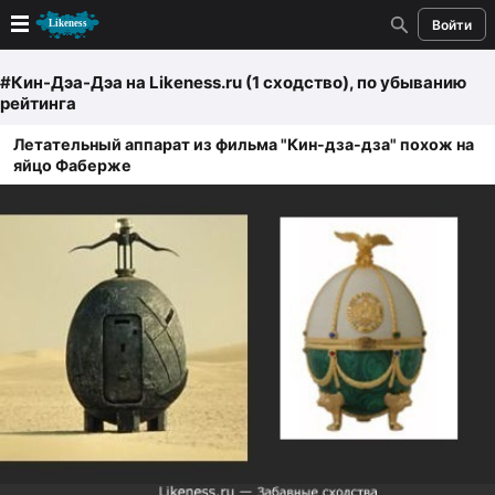
Войти
Новые
#Кин-Дэа-Дэа
на Likeness.ru (1 сходство)
, по убыванию
рейтинга
Лучшие
Летательный аппарат из фильма "Кин-дза-дза" похож на
яйцо Фаберже
Голосование
Кандидаты
Случайное сходство 👍
Создать сходство
Для публикации необходима авторизация
Поиск