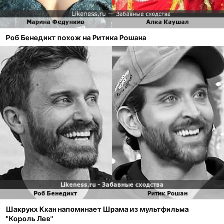
Роб Бенедикт похож на Ритика Рошана
Шакрукх Кхан напоминает Шрама из мультфильма
"Король Лев"