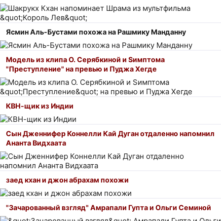
Ясмин Аль-Бустами похожа на Рашмику Манданну
Модель из клипа О. Серябкиной и Sимптома
"Преступление" на превью и Пуджа Хегде
КВН-щик из Индии
Сын Дженнифер Коннелли Кай Дуган отдаленно напомнил
Ананта Видхаата
заед кхан и джон абрахам похожи
"Зачарованный взгляд" Амрапали Гупта и Ольги Семиной