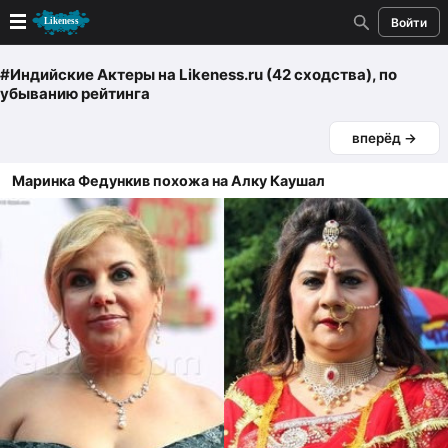
Войти
Новые
#Индийские Актеры
на Likeness.ru (42 сходства)
, по
убыванию рейтинга
Лучшие
вперёд →
Голосование
Маринка Федункив похожа на Алку Каушал
Кандидаты
Случайное сходство 👍
Создать сходство
Для публикации необходима авторизация
Поиск