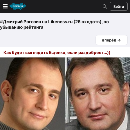
Войти
Новые
#Дмитрий Рогозин
на Likeness.ru (26 сходств)
, по
убыванию рейтинга
Лучшие
вперёд →
Голосование
Как будет выглядеть Ещенко, если раздобреет...))
Кандидаты
Случайное сходство 👍
Создать сходство
Для публикации необходима авторизация
Поиск