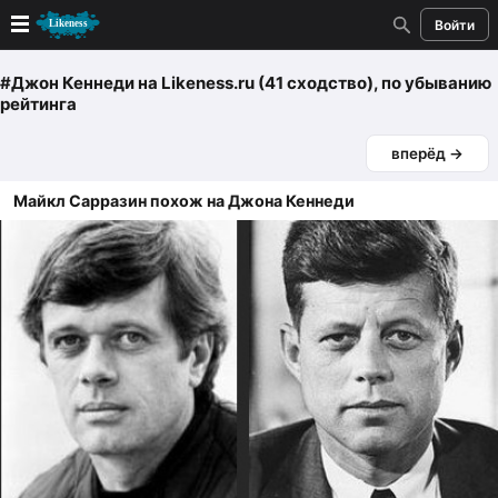
Войти
Новые
#Джон Кеннеди
на Likeness.ru (41 сходство)
, по убыванию
рейтинга
Лучшие
вперёд →
Голосование
Майкл Сарразин похож на Джона Кеннеди
Кандидаты
Случайное сходство 👍
Создать сходство
Для публикации необходима авторизация
Поиск