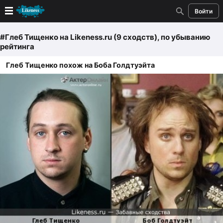
Войти
Новые
#Глеб Тищенко
на Likeness.ru (9 сходств)
, по убыванию
рейтинга
Лучшие
Глеб Тищенко похож на Боба Голдтуэйта
Голосование
Кандидаты
Случайное сходство 👍
Создать сходство
Для публикации необходима авторизация
Поиск