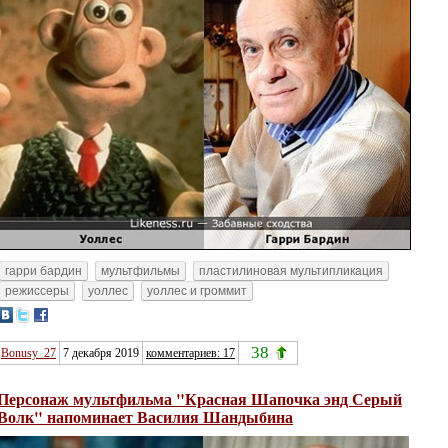
гарри бардин
мультфильмы
пластилиновая мультипликация
режиссеры
уоллес
уоллес и громмит
38
Bonusy_27
7 декабря 2019
комментариев: 17
Персонаж мультфильма "Красная Шапочка энд Серый
Волк" напоминает Василия Шандыбина