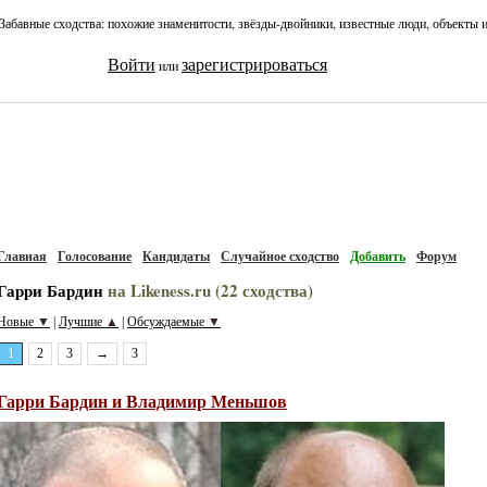
Забавные сходства: похожие знаменитости, звёзды-двойники, известные люди, объекты 
Войти
зарегистрироваться
или
Главная
Голосование
Кандидаты
Случайное сходство
Добавить
Форум
Гарри Бардин
на Likeness.ru (22 сходства)
Новые
▼
Лучшие
▲
Обсуждаемые
▼
|
|
1
2
3
→
3
Гарри Бардин и Владимир Меньшов