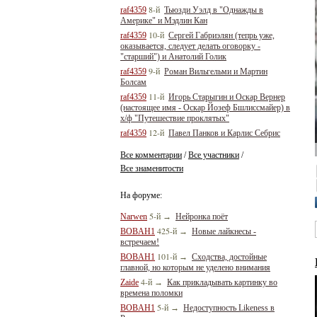
8-й
raf4359
Тьюзди Уэлд в "Однажды в
Америке" и Мэдлин Кан
10-й
raf4359
Сергей Габриэлян (тепрь уже,
оказывается, следует делать оговорку -
"старший") и Анатолий Голик
9-й
raf4359
Роман Вильгельми и Мартин
Болсам
11-й
raf4359
Игорь Старыгин и Оскар Вернер
(настоящее имя - Оскар Йозеф Бшлиссмайер) в
х/ф "Путешествие проклятых"
12-й
raf4359
Павел Панков и Карлис Себрис
Все комментарии
Все участники
/
/
Все знаменитости
На форуме:
5-й
Narwen
→
Нейронка поёт
425-й
BOBAH1
→
Новые лайкнесы -
встречаем!
101-й
BOBAH1
→
Сходства, достойные
главной, но которым не уделено внимания
4-й
Zaide
→
Как прикладывать картинку во
времена поломки
5-й
BOBAH1
→
Недоступность Likeness в