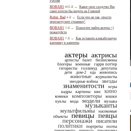
России
602-й
BOBAH1
→
Какое свое сходство Вы
сами хотели бы видеть на Главной
4-й
Robin_Bad
→
Если что не так, просто
перезагрузите страницу!
3-й
BOBAH1
→
Помогите найти актера =)
пожалуйста
7-й
BOBAH1
→
Как вставить кликабельную
картинку в каменты
актеры
актрисы
артисты
балет
бизнесмены
блогеры
военные
гарри поттер
гитаристы
голливуд
депутаты
дети
дом-2
еда
живопись
животные
журналисты
звезды
звездные войны
знаменитости
игры
кино
кадры
картины
квн
композиторы
комики
кошки
модели
куклы
мода
музыка
музыканты
мультфильмы
насекомые
певицы
певцы
объекты
персонажи
писатели
политики
портреты
поэты
президенты
природа
продюсеры