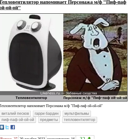
Тепловентилятор напоминает Персонажа м/ф "Пиф-паф
ой-ой-ой"
Тепловентилятор напоминает Персонажа м/ф "Пиф-паф ой-ой-ой"
виталий песков
гарри бардин
мультфильмы
пиф-паф ой-ой-ой
предметы
тепловентилятор
32
Bonusy_27
20 декабря 2023
комментариев: 16