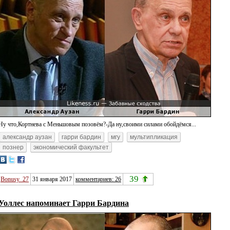
Ну что,Кортнева с Меньшовым позовём?-Да ну,своими силами обойдёмся...
александр аузан
гарри бардин
мгу
мультипликация
познер
экономический факультет
39
Bonusy_27
31 января 2017
комментариев: 26
Уоллес напоминает Гарри Бардина