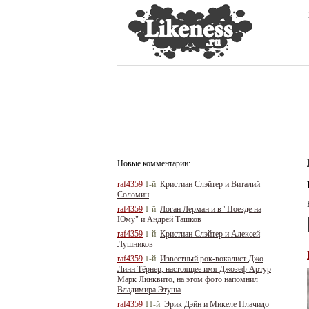
Новые комментарии:
1-й
raf4359
Кристиан Слэйтер и Виталий
Соломин
1-й
raf4359
Логан Лерман и в "Поезде на
Юму" и Андрей Ташков
1-й
raf4359
Кристиан Слэйтер и Алексей
Лушников
1-й
raf4359
Известный рок-вокалист Джо
Линн Тёрнер, настоящее имя Джозеф Артур
Марк Линквито, на этом фото напомнил
Владимира Этуша
11-й
raf4359
Эрик Дэйн и Микеле Плачидо