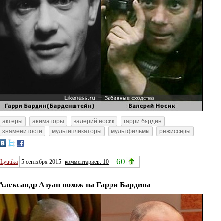
актеры
аниматоры
валерий носик
гарри бардин
знаменитости
мультипликаторы
мультфильмы
режиссеры
60
Lyutika
5 сентября 2015
комментариев: 10
Александр Азуан похож на Гарри Бардина