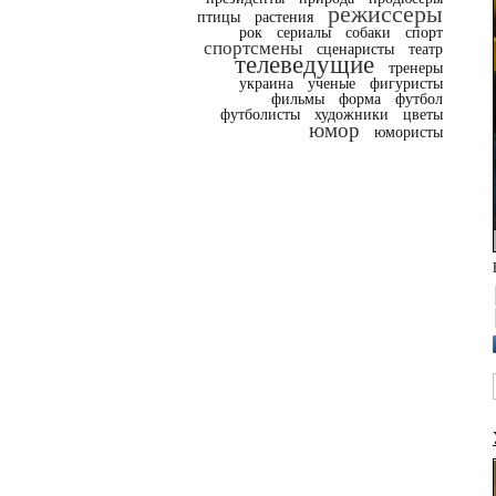
режиссеры
птицы
растения
рок
сериалы
собаки
спорт
спортсмены
сценаристы
театр
телеведущие
тренеры
украина
ученые
фигуристы
фильмы
форма
футбол
футболисты
художники
цветы
юмор
юмористы