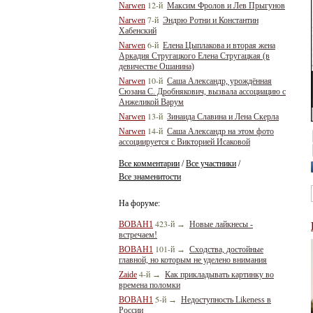
12-й
Narwen
Максим Фролов и Лев Прыгунов
7-й
Narwen
Эндрю Ротни и Константин
Хабенский
6-й
Narwen
Елена Цыплакова и вторая жена
Аркадия Стругацкого Елена Стругацкая (в
девичестве Ошанина)
10-й
Narwen
Саша Александр, урождённая
Сюзана С. Дробнякович, вызвала ассоциацию с
Анжеликой Варум
13-й
Narwen
Зинаида Славина и Лена Скерла
14-й
Narwen
Саша Александр на этом фото
ассоциируется с Викторией Исаковой
Все комментарии
Все участники
/
/
Все знаменитости
На форуме:
423-й
BOBAH1
→
Новые лайкнесы -
встречаем!
101-й
BOBAH1
→
Сходства, достойные
главной, но которым не уделено внимания
4-й
Zaide
→
Как прикладывать картинку во
времена поломки
5-й
BOBAH1
→
Недоступность Likeness в
России