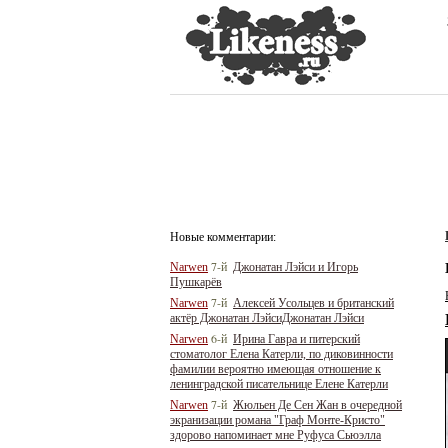
Новые комментарии:
7-й
Narwen
Джонатан Лэйси и Игорь
Пушкарёв
7-й
Narwen
Алексей Усольцев и британский
актёр Джонатан ЛэйсиДжонатан Лэйси
6-й
Narwen
Ирина Гавра и питерский
стоматолог Елена Катерли, по диковинности
фамилии вероятно имеющая отношение к
ленинградской писательнице Елене Катерли
7-й
Narwen
Жюльен Де Сен Жан в очередной
экранизации романа "Граф Монте-Кристо"
здорово напоминает мне Руфуса Сьюэлла