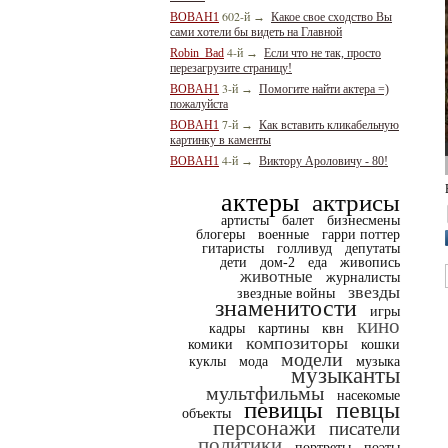
602-й
BOBAH1
→
Какое свое сходство Вы
сами хотели бы видеть на Главной
4-й
Robin_Bad
→
Если что не так, просто
перезагрузите страницу!
3-й
BOBAH1
→
Помогите найти актера =)
пожалуйста
7-й
BOBAH1
→
Как вставить кликабельную
картинку в каменты
4-й
BOBAH1
→
Виктору Ароловичу - 80!
актеры
актрисы
артисты
балет
бизнесмены
блогеры
военные
гарри поттер
гитаристы
голливуд
депутаты
дети
дом-2
еда
живопись
животные
журналисты
звезды
звездные войны
знаменитости
игры
кино
кадры
картины
квн
композиторы
комики
кошки
модели
куклы
мода
музыка
музыканты
мультфильмы
насекомые
певицы
певцы
объекты
персонажи
писатели
политики
портреты
поэты