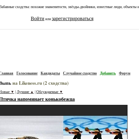
Забавные сходства: похожие знаменитости, звёзды-двойники, известные люди, объекты 
Войти
зарегистрироваться
или
Главная
Голосование
Кандидаты
Случайное сходство
Добавить
Форум
Выпь
на Likeness.ru (2 сходства)
Новые
▼
Лучшие
▲
Обсуждаемые
▼
|
|
Птичка напоминает конькобежца