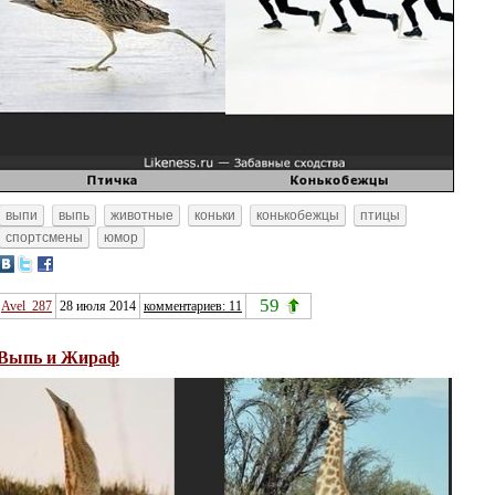
выпи
выпь
животные
коньки
конькобежцы
птицы
спортсмены
юмор
59
Avel_287
28 июля 2014
комментариев: 11
Выпь и Жираф