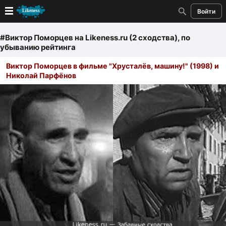
Войти
Новые
#Виктор Поморцев
на Likeness.ru (2 сходства)
, по
убыванию рейтинга
Лучшие
Виктор Поморцев в фильме "Хрусталёв, машину!" (1998) и
Николай Парфёнов
Голосование
Кандидаты
Случайное сходство 👍
Создать сходство
Для публикации необходима авторизация
Поиск