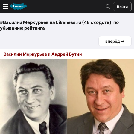
Войти
Новые
#Василий Меркурьев
на Likeness.ru (48 сходств)
, по
убыванию рейтинга
Лучшие
вперёд →
Голосование
Василий Меркурьев и Андрей Бутин
Кандидаты
Случайное сходство 👍
Создать сходство
Для публикации необходима авторизация
Поиск