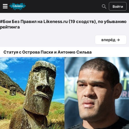
Войти
Новые
#Бои Без Правил
на Likeness.ru (19 сходств)
, по убыванию
рейтинга
Лучшие
вперёд →
Голосование
Статуя с Острова Пасхи и Антонио Сильва
Кандидаты
Случайное сходство 👍
Создать сходство
Для публикации необходима авторизация
Поиск