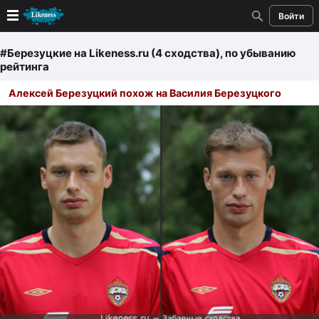
Войти
Новые
#Березуцкие
на Likeness.ru (4 сходства)
, по убыванию
рейтинга
Лучшие
Алексей Березуцкий похож на Василия Березуцкого
Голосование
Кандидаты
Случайное сходство 👍
Создать сходство
Для публикации необходима авторизация
Поиск