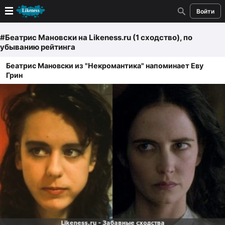
Войти
Новые
#Беатрис Мановски
на Likeness.ru (1 сходство)
, по
убыванию рейтинга
Лучшие
Беатрис Мановски из "Некромантика" напоминает Еву
Грин
Голосование
Кандидаты
Случайное сходство 👍
Создать сходство
Для публикации необходима авторизация
Поиск