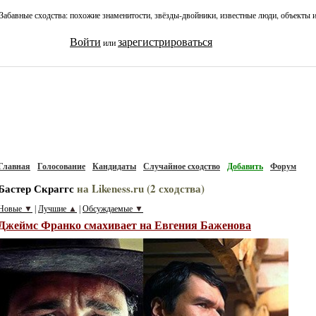
Забавные сходства: похожие знаменитости, звёзды-двойники, известные люди, объекты 
Войти
зарегистрироваться
или
Главная
Голосование
Кандидаты
Случайное сходство
Добавить
Форум
Бастер Скраггс
на Likeness.ru (2 сходства)
Новые
▼
Лучшие
▲
Обсуждаемые
▼
|
|
Джеймс Франко смахивает на Евгения Баженова