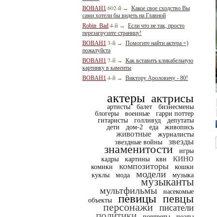
602-й
BOBAH1
→
Какое свое сходство Вы
сами хотели бы видеть на Главной
4-й
Robin_Bad
→
Если что не так, просто
перезагрузите страницу!
3-й
BOBAH1
→
Помогите найти актера =)
пожалуйста
7-й
BOBAH1
→
Как вставить кликабельную
картинку в каменты
4-й
BOBAH1
→
Виктору Ароловичу - 80!
актеры
актрисы
артисты
балет
бизнесмены
блогеры
военные
гарри поттер
гитаристы
голливуд
депутаты
дети
дом-2
еда
живопись
животные
журналисты
звезды
звездные войны
знаменитости
игры
кино
кадры
картины
квн
композиторы
комики
кошки
модели
куклы
мода
музыка
музыканты
мультфильмы
насекомые
певицы
певцы
объекты
персонажи
писатели
политики
портреты
поэты