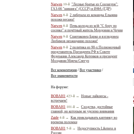
10-й
Narwen
"Лесные братья из Соцлагеря":
ГАЗ-66 "шишига" (СССР) и ИФА (ГДР)
8-й
Narwen
2 либерала из команды Ельцина
похожи весьма!
8-й
Narwen
Пень-колода из м/ф "С бору по
сосенке" и почётный житель Мордовии и Чечни
9-й
Narwen
Спартаковец Барко и взглядовец
Любимов неожиданно похожи!
8-й
Narwen
2 политика из 90-х:Полномочный
представитель Президента РФ в Совете
Федерации Александр Котенков и президент
Молдавии Мирча Снегур
Все комментарии
Все участники
/
/
Все знаменитости
На форуме:
423-й
BOBAH1
→
Новые лайкнесы -
встречаем!
101-й
BOBAH1
→
Сходства, достойные
главной, но которым не уделено внимания
4-й
Zaide
→
Как прикладывать картинку во
времена поломки
5-й
BOBAH1
→
Недоступность Likeness в
России