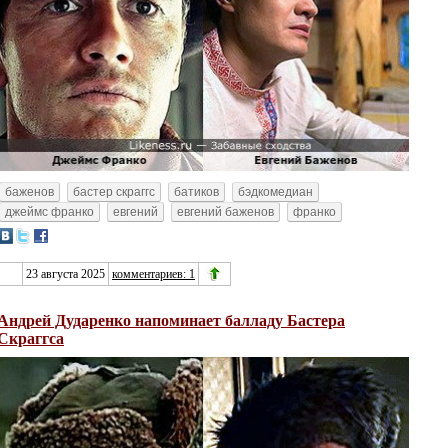
баженов
бастер скраггс
батиков
бэдкомедиан
джеймс франко
евгений
евгений баженов
франко
23 августа 2025
комментариев: 1
Андрей Дударенко напоминает балладу Бастера
Скраггса