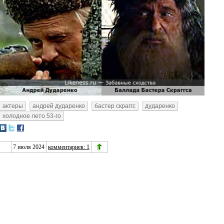
актеры
андрей дударенко
бастер скраггс
дударенко
холодное лето 53-го
7 июля 2024
комментариев: 1