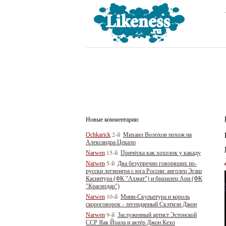
Новые комментарии:
2-й
Ochkarick
Михаил Волохов похож на
Александра Цекало
15-й
Narwen
Причёска как хохолок у какаду
5-й
Narwen
Два безупречно говорящих по-
русски легионера с юга России: анголец Эгаш
Касинтура (ФК "Ахмат") и бразилец Ари (ФК
"Краснодар")
10-й
Narwen
Мини-Скульптура и король
скороговорок - легендарный Скэтмэн Джон
9-й
Narwen
Заслуженный артист Эстонской
ССР Яак Йоала и актёр Джон Кехо