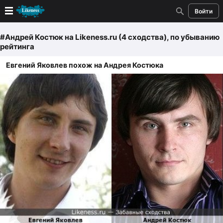
Войти
Новые
#Андрей Костюк
на Likeness.ru (4 сходства)
, по убыванию
рейтинга
Лучшие
Евгений Яковлев похож на Андрея Костюка
Голосование
Кандидаты
Случайное сходство 👍
Создать сходство
Для публикации необходима авторизация
Поиск