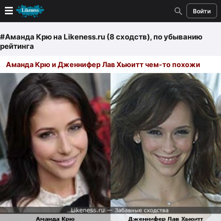
Войти
Новые
#Аманда Крю
на Likeness.ru (8 сходств)
, по убыванию
рейтинга
Лучшие
Аманда Крю и Дженнифер Лав Хьюитт чем-то похожи
Голосование
Кандидаты
Случайное сходство 👍
Создать сходство
Для публикации необходима авторизация
Поиск