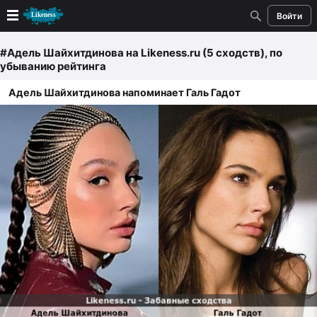
Войти
Новые
#Адель Шайхитдинова
на Likeness.ru (5 сходств)
, по
убыванию рейтинга
Лучшие
Адель Шайхитдинова напоминает Галь Гадот
Голосование
Кандидаты
Случайное сходство 👍
Создать сходство
Для публикации необходима авторизация
Поиск