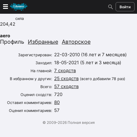
Войти
сила
Новые
204,42
aero
Лучшие
Профиль
Избранные
Авторское
Голосование
22-03-2010 (16 лет и 7 месяцев)
Зарегистрирован:
18-05-2021 (5 лет и 3 месяца)
Заходил:
Кандидаты
7 сходств
На главной:
25 сходств
В избранном у других:
(всего добавили 78 раз)
Случайное сходство 👍
57 сходств
Всего:
720
Оценил сходств:
Создать сходство
80
Оставил комментариев:
57
Для публикации необходима авторизация
Оценил комментариев:
© 2009–2026
Полная версия
Поиск