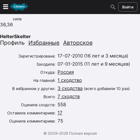
Войти
сила
Новые
36,36
HelterSkelter
Лучшие
Профиль
Избранные
Авторское
Голосование
17-07-2010 (16 лет и 3 месяца)
Зарегистрирована:
07-01-2015 (11 лет и 9 месяцев)
Заходила:
Кандидаты
Россия
Откуда:
1 сходство
На главной:
Случайное сходство 👍
3 сходства
В избранном у других:
(всего добавили 10 раз)
7 сходств
Всего:
Создать сходство
558
Оценила сходств:
17
Для публикации необходима авторизация
Оставила комментариев:
75
Оценила комментариев:
Поиск
© 2009–2026
Полная версия