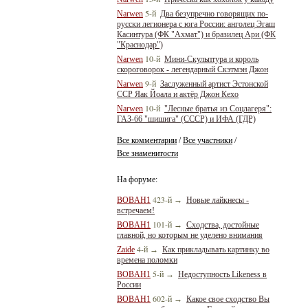
5-й
Narwen
Два безупречно говорящих по-
русски легионера с юга России: анголец Эгаш
Касинтура (ФК "Ахмат") и бразилец Ари (ФК
"Краснодар")
10-й
Narwen
Мини-Скульптура и король
скороговорок - легендарный Скэтмэн Джон
9-й
Narwen
Заслуженный артист Эстонской
ССР Яак Йоала и актёр Джон Кехо
10-й
Narwen
"Лесные братья из Соцлагеря":
ГАЗ-66 "шишига" (СССР) и ИФА (ГДР)
Все комментарии
Все участники
/
/
Все знаменитости
На форуме:
423-й
BOBAH1
→
Новые лайкнесы -
встречаем!
101-й
BOBAH1
→
Сходства, достойные
главной, но которым не уделено внимания
4-й
Zaide
→
Как прикладывать картинку во
времена поломки
5-й
BOBAH1
→
Недоступность Likeness в
России
602-й
BOBAH1
→
Какое свое сходство Вы