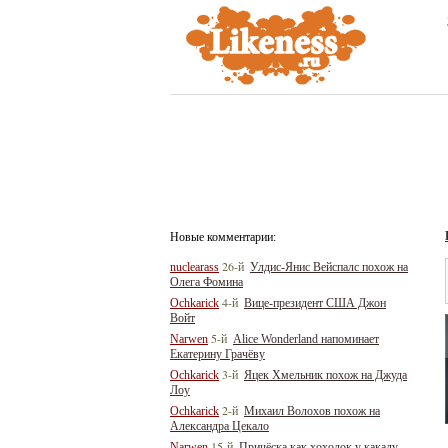
Новые комментарии:
26-й
nuclearass
Улдис-Янис Вейспалс похож на
Олега Фомина
4-й
Ochkarick
Вице-президент США Джон
Войт
5-й
Narwen
Alice Wonderland напоминает
Екатерину Грачёву
3-й
Ochkarick
Яцек Хмельник похож на Джуда
Лоу
2-й
Ochkarick
Михаил Волохов похож на
Александра Цекало
15-й
Narwen
Причёска как хохолок у какаду