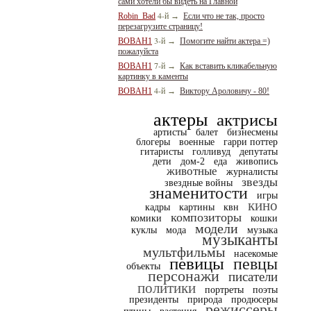
сами хотели бы видеть на Главной
4-й
Robin_Bad
→
Если что не так, просто
перезагрузите страницу!
3-й
BOBAH1
→
Помогите найти актера =)
пожалуйста
7-й
BOBAH1
→
Как вставить кликабельную
картинку в каменты
4-й
BOBAH1
→
Виктору Ароловичу - 80!
актеры
актрисы
артисты
балет
бизнесмены
блогеры
военные
гарри поттер
гитаристы
голливуд
депутаты
дети
дом-2
еда
живопись
животные
журналисты
звезды
звездные войны
знаменитости
игры
кино
кадры
картины
квн
композиторы
комики
кошки
модели
куклы
мода
музыка
музыканты
мультфильмы
насекомые
певицы
певцы
объекты
персонажи
писатели
политики
портреты
поэты
президенты
природа
продюсеры
режиссеры