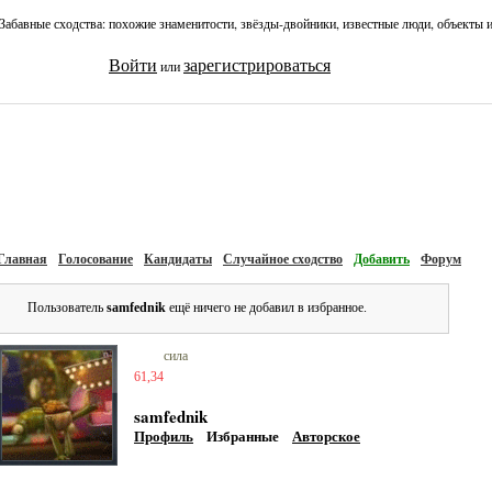
Забавные сходства: похожие знаменитости, звёзды-двойники, известные люди, объекты 
Войти
зарегистрироваться
или
Главная
Голосование
Кандидаты
Случайное сходство
Добавить
Форум
Пользователь
samfednik
ещё ничего не добавил в избранное.
сила
61,34
samfednik
Профиль
Избранные
Авторское