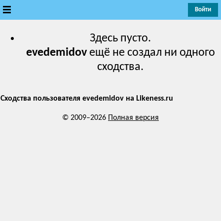
Войти
Новые
Здесь пусто.
evedemidov
ещё не создал ни одного
Лучшие
сходства.
Голосование
Сходства пользователя evedemidov
на Likeness.ru
Кандидаты
© 2009–2026
Полная версия
Случайное сходство 👍
Создать сходство
Для публикации необходима авторизация
Поиск