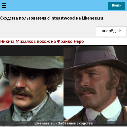
Войти
Сходства пользователя clinteastwood
Новые
на Likeness.ru
вперёд →
Лучшие
Никита Михалков похож на Франко Неро
Голосование
Кандидаты
Случайное сходство 👍
Создать сходство
Для публикации необходима авторизация
Поиск