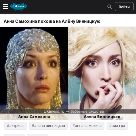
Войти
Новые
Анна Самохина похожа на Алёну Винницкую
Лучшие
Голосование
Кандидаты
Случайное сходство 👍
Создать сходство
Для публикации необходима авторизация
Поиск
#актрисы
#алена винницкая
#анна самохина
#виа гра