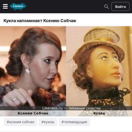
Войти
Новые
Кукла напоминает Ксению Собчак
Лучшие
Голосование
Кандидаты
Случайное сходство 👍
Создать сходство
Для публикации необходима авторизация
Поиск
#ксения собчак
#куклы
#телеведущие