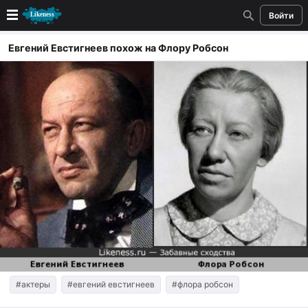
Войти
Новые
Евгений Евстигнеев похож на Флору Робсон
Лучшие
Голосование
Кандидаты
Случайное сходство 👍
Создать сходство
Для публикации необходима авторизация
Поиск
#актеры
#евгений евстигнеев
#флора робсон