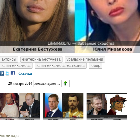
актрисы
екатерина бестужева
уральские пельмени
юлия михалкова
юлия михалкова-матюхина
юмор
Ссылка
20 января 2014
комментариев:
5
Комментарии: