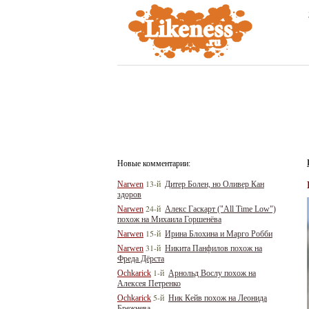
Новые комментарии:
13-й
Narwen
Дитер Болен, но Оливер Кан
здоров
24-й
Narwen
Алекс Гаскарт ("All Time Low")
похож на Михаила Горшенёва
15-й
Narwen
Ирина Блохина и Марго Робби
31-й
Narwen
Никита Панфилов похож на
Фреда Дёрста
1-й
Ochkarick
Арнольд Вослу похож на
Алексея Петренко
5-й
Ochkarick
Ник Кейв похож на Леонида
Брежнева