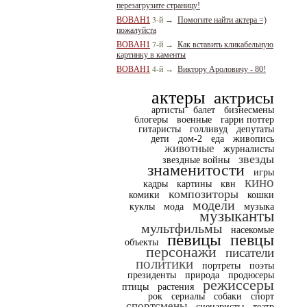
перезагрузите страницу!
3-й
BOBAH1
→
Помогите найти актера =)
пожалуйста
7-й
BOBAH1
→
Как вставить кликабельную
картинку в каменты
4-й
BOBAH1
→
Виктору Ароловичу - 80!
актеры
актрисы
артисты
балет
бизнесмены
блогеры
военные
гарри поттер
гитаристы
голливуд
депутаты
дети
дом-2
еда
живопись
животные
журналисты
звезды
звездные войны
знаменитости
игры
кино
кадры
картины
квн
композиторы
комики
кошки
модели
куклы
мода
музыка
музыканты
мультфильмы
насекомые
певицы
певцы
объекты
персонажи
писатели
политики
портреты
поэты
президенты
природа
продюсеры
режиссеры
птицы
растения
рок
сериалы
собаки
спорт
спортсмены
сценаристы
театр