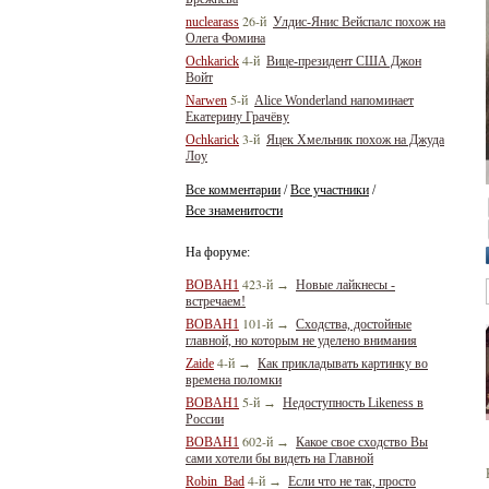
26-й
nuclearass
Улдис-Янис Вейспалс похож на
Олега Фомина
4-й
Ochkarick
Вице-президент США Джон
Войт
5-й
Narwen
Alice Wonderland напоминает
Екатерину Грачёву
3-й
Ochkarick
Яцек Хмельник похож на Джуда
Лоу
Все комментарии
Все участники
/
/
Все знаменитости
На форуме:
423-й
BOBAH1
→
Новые лайкнесы -
встречаем!
101-й
BOBAH1
→
Сходства, достойные
главной, но которым не уделено внимания
4-й
Zaide
→
Как прикладывать картинку во
времена поломки
5-й
BOBAH1
→
Недоступность Likeness в
России
602-й
BOBAH1
→
Какое свое сходство Вы
сами хотели бы видеть на Главной
4-й
Robin_Bad
→
Если что не так, просто