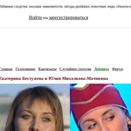
Забавные сходства: похожие знаменитости, звёзды-двойники, известные люди, объекты 
Войти
зарегистрироваться
или
Главная
Голосование
Кандидаты
Случайное сходство
Добавить
Форум
Екатерина Бестужева и Юлия Михалкова-Матюхина