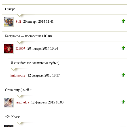
Супер!
Soll
20 января 2014 11:41
Бестужева — постаревшая Юлия.
Eni007
20 января 2014 16:54
И еще больше накачавшая губы :)
fantomouse
12 февраля 2015 18:37
Одно лицо ) мой +
snezhulua
12 февраля 2015 18:00
+24 Класс.