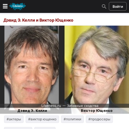
Войти
Новые
Дэвид Э. Келли и Виктор Ющенко
Лучшие
Голосование
Кандидаты
Случайное сходство 👍
Создать сходство
Для публикации необходима авторизация
Поиск
#актеры
#виктор ющенко
#политики
#продюсеры