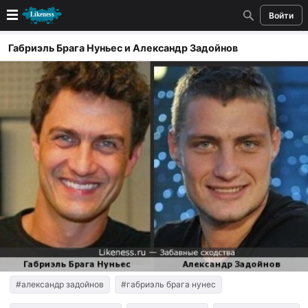
Войти
Новые
Габриэль Брага Нуньес и Александр Задойнов
Лучшие
Голосование
Кандидаты
Случайное сходство 👍
Создать сходство
Для публикации необходима авторизация
Поиск
#александр задойнов
#габриэль брага нунес