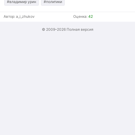
#владимир урин
#политики
Автор:
a_i_zhukov
Оценка:
42
© 2009–2026
Полная версия