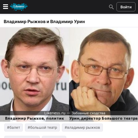
Войти
Новые
Владимир Рыжков и Владимир Урин
Лучшие
Голосование
Кандидаты
Случайное сходство 👍
Создать сходство
Для публикации необходима авторизация
Поиск
#балет
#большой театр
#владимир рыжков