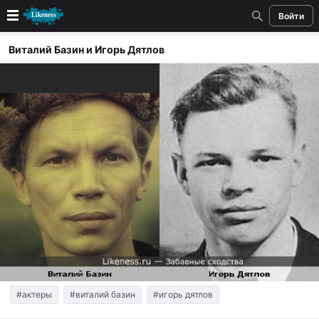
Войти
Новые
Виталий Базин и Игорь Дятлов
Лучшие
Голосование
Кандидаты
Случайное сходство 👍
Создать сходство
Для публикации необходима авторизация
Поиск
#актеры
#виталий базин
#игорь дятлов