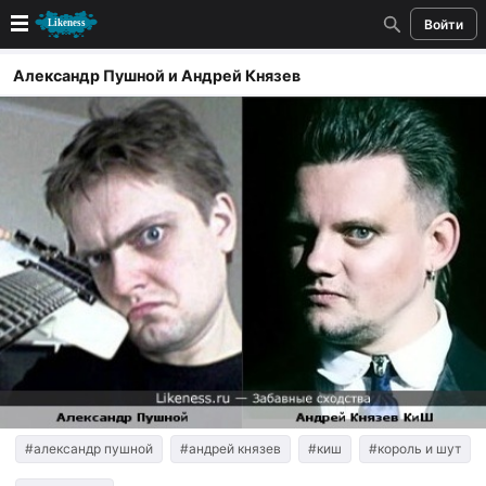
Войти
Новые
Александр Пушной и Андрей Князев
Лучшие
Голосование
Кандидаты
Случайное сходство 👍
Создать сходство
Для публикации необходима авторизация
Поиск
#александр пушной
#андрей князев
#киш
#король и шут