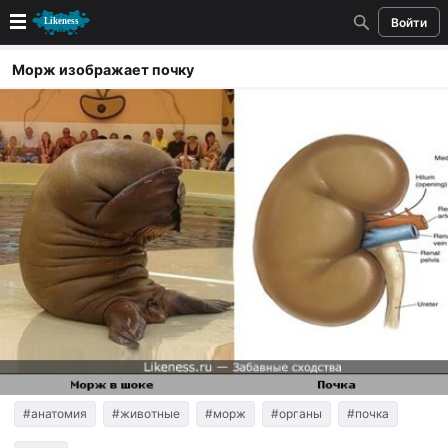
Войти
Новые
Морж изображает почку
Лучшие
Голосование
Кандидаты
Случайное сходство 👍
Создать сходство
Для публикации необходима авторизация
Поиск
#анатомия
#животные
#морж
#органы
#почка