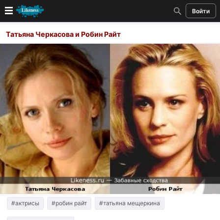
Войти
Новые
Татьяна Черкасова и Робин Райт
Лучшие
Голосование
Кандидаты
Случайное сходство 👍
Создать сходство
Для публикации необходима авторизация
Поиск
#актрисы
#робин райт
#татьяна мещеркина