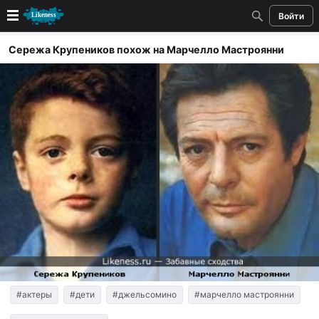
Войти
Новые
Сережа Крупеников похож на Марчелло Мастроянни
Лучшие
Голосование
Кандидаты
Случайное сходство 👍
Создать сходство
Для публикации необходима авторизация
Поиск
#актеры
#дети
#джельсомино
#марчелло мастроянни