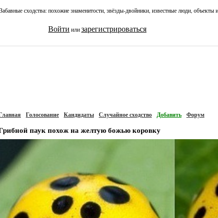
Забавные сходства: похожие знаменитости, звёзды-двойники, известные люди, объекты 
Войти
зарегистрироваться
или
Главная
Голосование
Кандидаты
Случайное сходство
Добавить
Форум
Грибной паук похож на желтую божью коровку