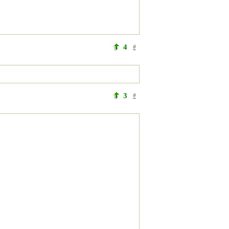
4
#
3
#