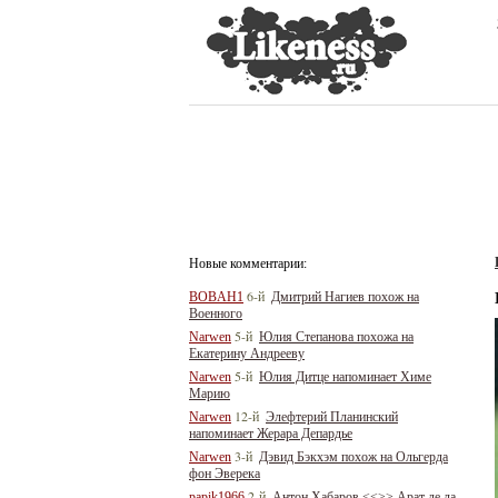
Новые комментарии:
6-й
BOBAH1
Дмитрий Нагиев похож на
Военного
5-й
Narwen
Юлия Степанова похожа на
Екатерину Андрееву
5-й
Narwen
Юлия Дитце напоминает Химе
Марию
12-й
Narwen
Элефтерий Планинский
напоминает Жерара Депардье
3-й
Narwen
Дэвид Бэкхэм похож на Ольгерда
фон Эверека
2-й
papik1966
Антон Хабаров <<>> Арат де ла