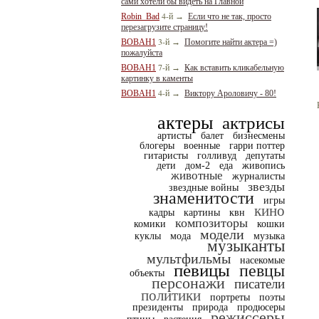
сами хотели бы видеть на Главной
4-й
Robin_Bad
→
Если что не так, просто
перезагрузите страницу!
3-й
BOBAH1
→
Помогите найти актера =)
пожалуйста
7-й
BOBAH1
→
Как вставить кликабельную
картинку в каменты
4-й
BOBAH1
→
Виктору Ароловичу - 80!
актеры
актрисы
артисты
балет
бизнесмены
блогеры
военные
гарри поттер
гитаристы
голливуд
депутаты
дети
дом-2
еда
живопись
животные
журналисты
звезды
звездные войны
знаменитости
игры
кино
кадры
картины
квн
композиторы
комики
кошки
модели
куклы
мода
музыка
музыканты
мультфильмы
насекомые
певицы
певцы
объекты
персонажи
писатели
политики
портреты
поэты
президенты
природа
продюсеры
режиссеры