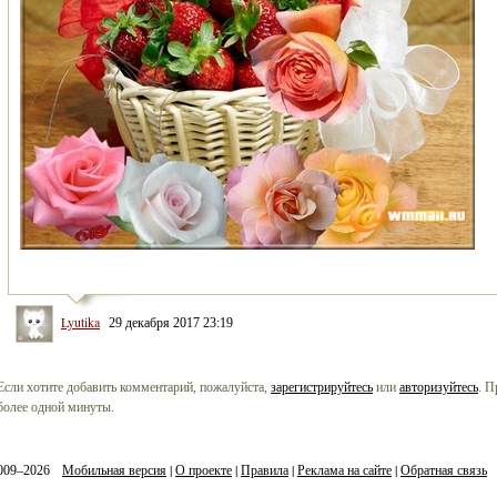
Lyutika
29 декабря 2017 23:19
Если хотите добавить комментарий, пожалуйста,
зарегистрируйтесь
или
авторизуйтесь
. П
более одной минуты.
Мобильная версия
|
О проекте
|
Правила
|
Реклама на сайте
|
Обратная связь
009–2026