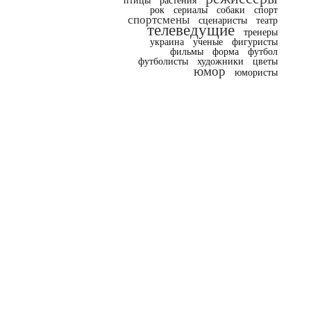
птицы
растения
рок
сериалы
собаки
спорт
спортсмены
сценаристы
театр
телеведущие
тренеры
украина
ученые
фигуристы
фильмы
форма
футбол
футболисты
художники
цветы
юмор
юмористы