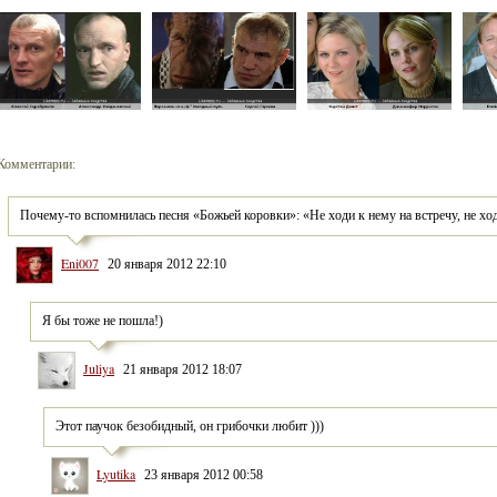
Комментарии:
Почему-то вспомнилась песня «Божьей коровки»: «Не ходи к нему на встречу, не ход
Eni007
20 января 2012 22:10
Я бы тоже не пошла!)
Juliya
21 января 2012 18:07
Этот паучок безобидный, он грибочки любит )))
Lyutika
23 января 2012 00:58