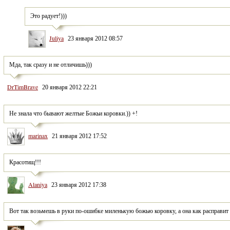
Это радует!)))
Juliya
23 января 2012 08:57
Мда, так сразу и не отличишь)))
DrTimBrave
20 января 2012 22:21
Не знала что бывают желтые Божьи коровки.)) +!
marinax
21 января 2012 17:52
Красотищ!!!
Alaniya
23 января 2012 17:38
Вот так возьмешь в руки по-ошибке миленькую божью коровку, а она как расправит