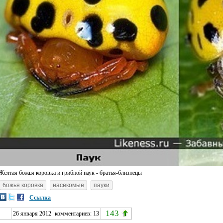
Жёлтая божья коровка и грибной паук - братья-близнецы
божья коровка
насекомые
пауки
Ссылка
143
26 января 2012
комментариев:
13