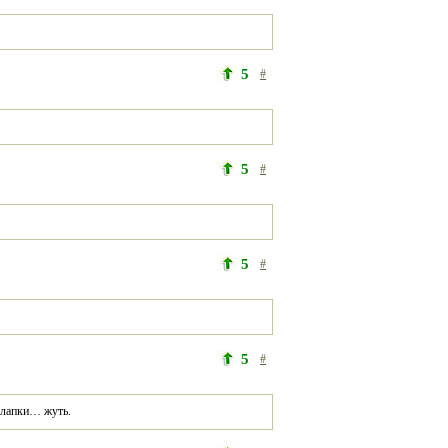
5
#
5
#
5
#
5
#
 лапки… жуть.