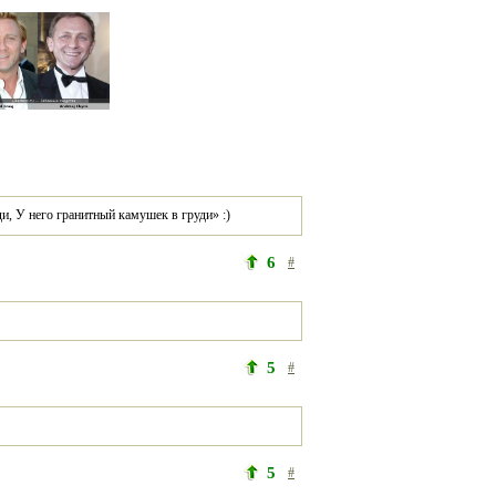
и, У него гранитный камушек в груди» :) 
6
#
5
#
5
#