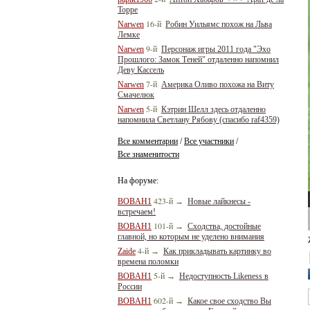
Торре
16-й
Narwen
Робин Уильямс похож на Льва
Лемке
9-й
Narwen
Персонаж игры 2011 года "Эхо
Прошлого: Замок Теней" отдаленно напомнил
Деву Кассель
7-й
Narwen
Америка Оливо похожа на Виту
Смачелюк
5-й
Narwen
Кэтрин Шелл здесь отдаленно
напомнила Светлану Рябову (спасибо raf4359)
Все комментарии
Все участники
/
/
Все знаменитости
На форуме:
423-й
BOBAH1
→
Новые лайкнесы -
встречаем!
101-й
BOBAH1
→
Сходства, достойные
главной, но которым не уделено внимания
4-й
Zaide
→
Как прикладывать картинку во
времена поломки
5-й
BOBAH1
→
Недоступность Likeness в
России
602-й
BOBAH1
→
Какое свое сходство Вы